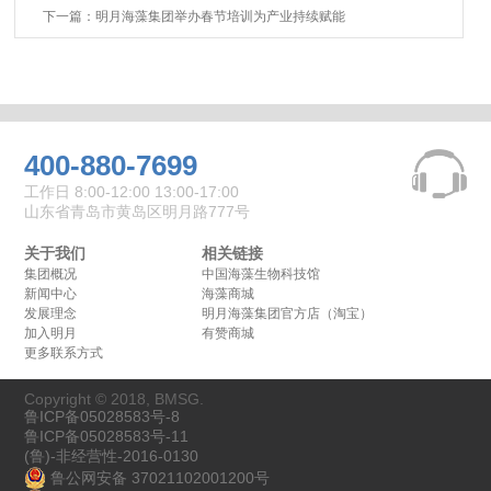
下一篇：明月海藻集团举办春节培训为产业持续赋能
400-880-7699
工作日 8:00-12:00 13:00-17:00
山东省青岛市黄岛区明月路777号
关于我们
相关链接
集团概况
中国海藻生物科技馆
新闻中心
海藻商城
发展理念
明月海藻集团官方店（淘宝）
加入明月
有赞商城
更多联系方式
Copyright © 2018, BMSG.
鲁ICP备05028583号-8
鲁ICP备05028583号-11
(鲁)-非经营性-2016-0130
鲁公网安备 37021102001200号