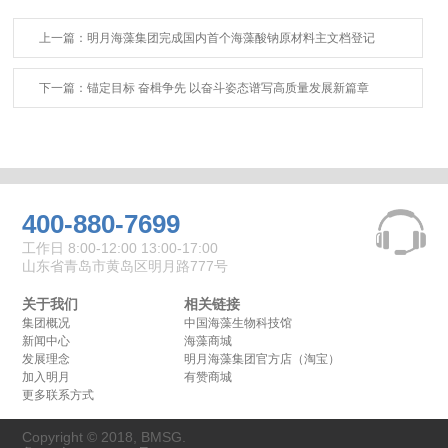
上一篇：明月海藻集团完成国内首个海藻酸钠原材料主文档登记
下一篇：锚定目标 奋楫争先 以奋斗姿态谱写高质量发展新篇章
400-880-7699
工作日 8:00-12:00 13:00-17:00
山东省青岛市黄岛区明月路777号
关于我们
相关链接
集团概况
中国海藻生物科技馆
新闻中心
海藻商城
发展理念
明月海藻集团官方店（淘宝）
加入明月
有赞商城
更多联系方式
Copyright © 2018, BMSG.